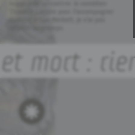
suggéré de rencontrer le comédien
Thibault Lacroix pour l'accompagner
dans un projet Beckett, je n'ai pas
réfléchi longtemps.
et mort : rie
i
t
u
e
s
•
a
•
l
•
z
l
e
i
s
s
i
e
l
z
•
l
•
a
•
s
e
u
t
i